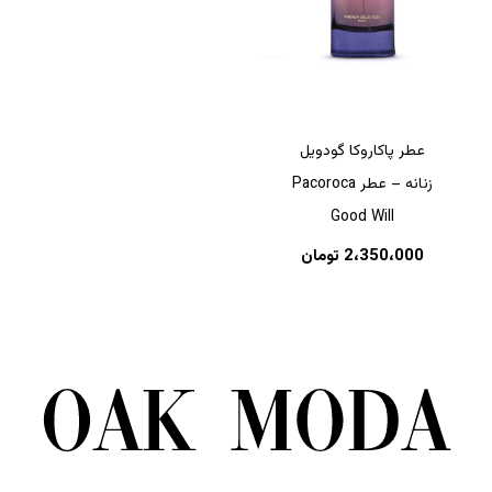
عطر پاکاروکا گودویل
زنانه – عطر Pacoroca
Good Will
2،350،000
تومان