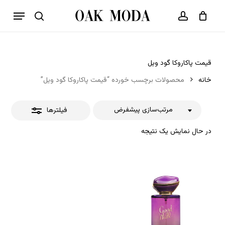
p
فهرست
o
بستن
حساب کاربری
سبد خرید
جستجو
بستن
n
فیلترها
t
قیمت پاکاروکا گود ویل
خانه
محصولات برچسب خورده “قیمت پاکاروکا گود ویل”
مرتب‌سازی پیشفرض
فیلترها
در حال نمایش یک نتیجه