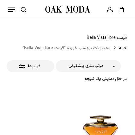
p
فهرست
o
بستن
حساب کاربری
سبد خرید
جستجو
بستن
n
فیلترها
t
قیمت Bella Vista libre
خانه
محصولات برچسب خورده “قیمت Bella Vista libre”
مرتب‌سازی پیشفرض
فیلترها
در حال نمایش یک نتیجه