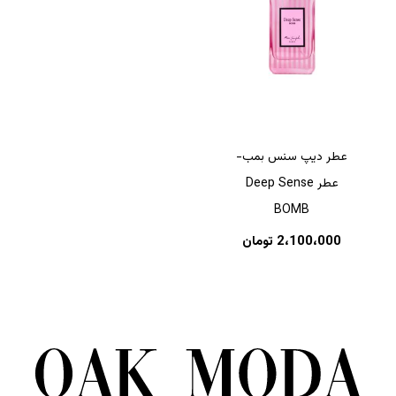
عطر دیپ سنس بمب-
عطر Deep Sense
BOMB
2،100،000
تومان