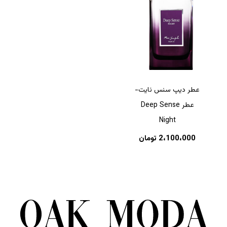
عطر دیپ سنس نایت-
عطر Deep Sense
Night
2،100،000
تومان