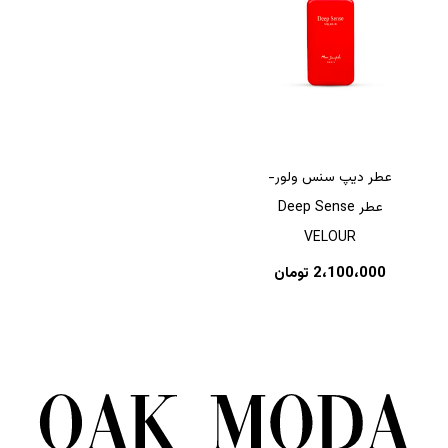
عطر دیپ سنس ولور-
عطر Deep Sense
VELOUR
2،100،000
تومان