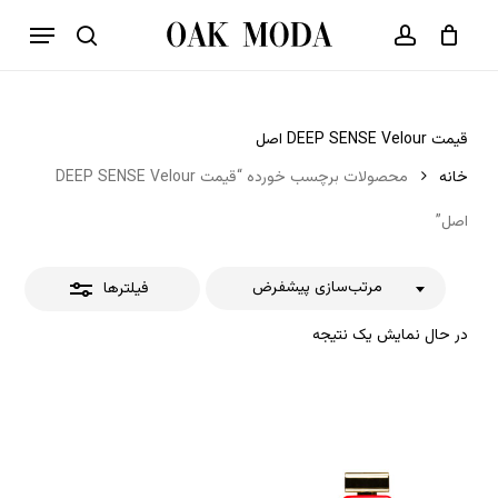
p
فهرست
o
بستن
حساب کاربری
سبد خرید
جستجو
بستن
n
فیلترها
t
قیمت DEEP SENSE Velour اصل
خانه
محصولات برچسب خورده “قیمت DEEP SENSE Velour
اصل”
مرتب‌سازی پیشفرض
فیلترها
در حال نمایش یک نتیجه