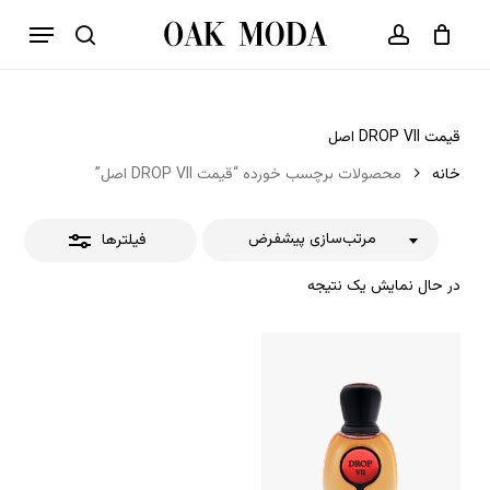
p
فهرست
o
بستن
حساب کاربری
سبد خرید
جستجو
بستن
n
فیلترها
t
قیمت DROP VII اصل
خانه
محصولات برچسب خورده “قیمت DROP VII اصل”
مرتب‌سازی پیشفرض
فیلترها
در حال نمایش یک نتیجه