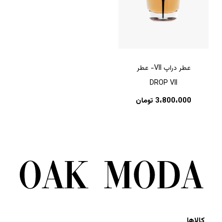
عطر دراپ VII- عطر
DROP VII
3،800،000
تومان
کالاها