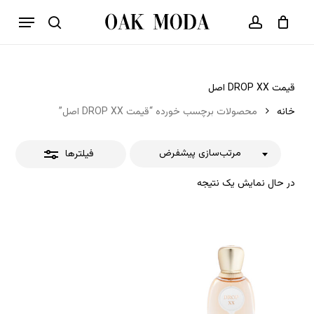
p
فهرست
o
بستن
حساب کاربری
سبد خرید
جستجو
بستن
n
فیلترها
t
قیمت DROP XX اصل
خانه
محصولات برچسب خورده “قیمت DROP XX اصل”
مرتب‌سازی پیشفرض
فیلترها
در حال نمایش یک نتیجه