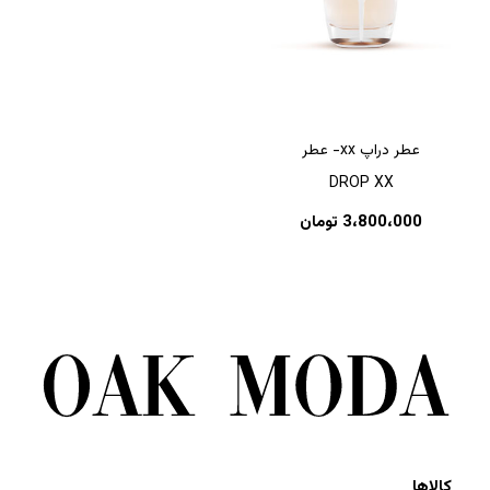
عطر دراپ xx- عطر
DROP XX
3،800،000
تومان
کالاها