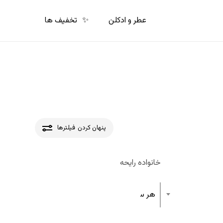
p
o
عطر و ادکلن
✨
تخفیف ها
n
t
پنهان کردن
فیلترها
خانواده رایحه
هر ساختار رایحه عطر