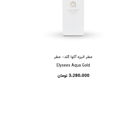
عطر الیزه آکوا گلد- عطر
Elysees Aqua Gold
هیچ محصولی در سبد خرید نیست.
3،280،000
تومان
بازگشت به فروشگاه