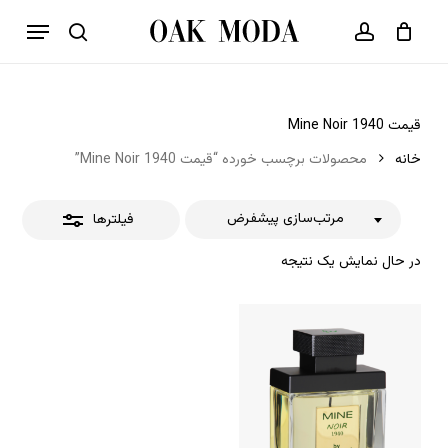
p
فهرست
o
بستن
حساب کاربری
سبد خرید
جستجو
بستن
n
فیلترها
t
قیمت Mine Noir 1940
خانه
محصولات برچسب خورده “قیمت Mine Noir 1940”
مرتب‌سازی پیشفرض
فیلترها
در حال نمایش یک نتیجه