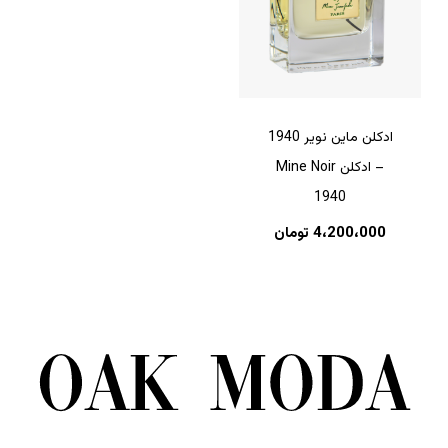
ادکلن ماین نویر 1940
– ادکلن Mine Noir
1940
4،200،000
تومان