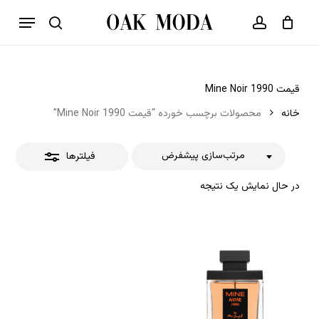
p
فهرست
o
بستن
حساب کاربری
سبد خرید
جستجو
بستن
n
فیلترها
t
قیمت Mine Noir 1990
خانه
محصولات برچسب خورده “قیمت Mine Noir 1990”
مرتب‌سازی پیشفرض
فیلترها
در حال نمایش یک نتیجه