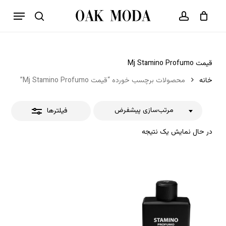
p
فهرست
o
بستن
حساب کاربری
سبد خرید
جستجو
بستن
n
فیلترها
t
قیمت Mj Stamino Profumo
خانه
محصولات برچسب خورده “قیمت Mj Stamino Profumo”
مرتب‌سازی پیشفرض
فیلترها
در حال نمایش یک نتیجه