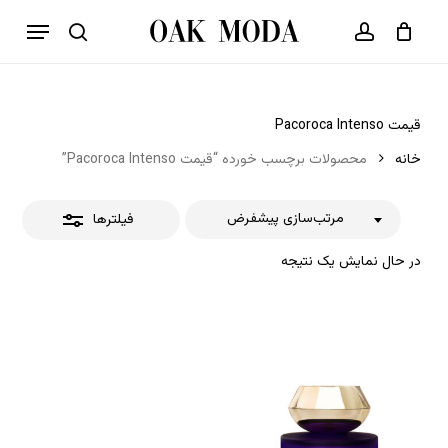
p
فهرست
o
بستن
حساب کاربری
سبد خرید
جستجو
بستن
n
فیلترها
t
قیمت Pacoroca Intenso
خانه
محصولات برچسب خورده “قیمت Pacoroca Intenso”
مرتب‌سازی پیشفرض
فیلترها
در حال نمایش یک نتیجه