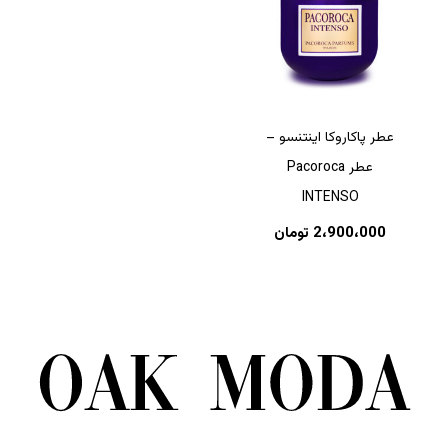
عطر پاکاروکا اینتنسو –
عطر Pacoroca
INTENSO
2،900،000
تومان