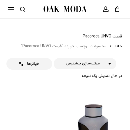
p
فهرست
o
بستن
حساب کاربری
سبد خرید
جستجو
بستن
n
فیلترها
t
قیمت Pacoroca UNVO
خانه
محصولات برچسب خورده “قیمت Pacoroca UNVO”
مرتب‌سازی پیشفرض
فیلترها
در حال نمایش یک نتیجه