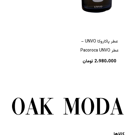
عطر پاکاروکا UNVO –
عطر Pacoroca UNVO
2،980،000
تومان
کالاها