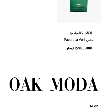
ادکلن پاکاروکا وق –
ادکلن Pacoroca Vert
2،980،000
تومان
کالاها