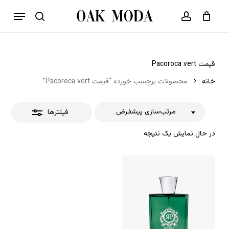
p
فهرست
o
بستن
حساب کاربری
سبد خرید
جستجو
بستن
n
فیلترها
t
قیمت Pacoroca vert
خانه
محصولات برچسب خورده “قیمت Pacoroca vert”
مرتب‌سازی پیشفرض
فیلترها
در حال نمایش یک نتیجه