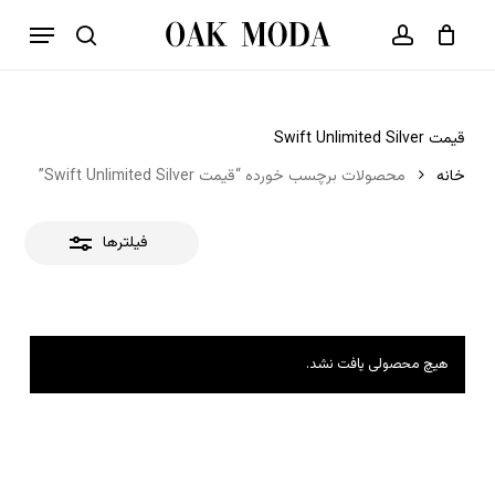
p
فهرست
o
بستن
حساب کاربری
سبد خرید
جستجو
بستن
n
فیلترها
t
قیمت Swift Unlimited Silver
خانه
محصولات برچسب خورده “قیمت Swift Unlimited Silver”
فیلترها
هیچ محصولی یافت نشد.
هیچ محصولی در سبد خرید نیست.
بازگشت به فروشگاه