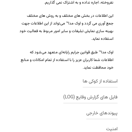
نفروخته، اجاره نداده و به اشتراک نمی گذاریم.
این اطلاعات در بخش های مختلف و به روش های مختلف
جمع آوری می گردد و اوک مدا™ می‌تواند از این اطلاعات جهت
بهینه سازی نمایش تبلیغات و سایر امور مربوط به فعالیت خود
استفاده نماید.
اوک مدا™ طبق قوانین جرایم رایانه‌ای متعهد می‌شود که
اطلاعات شما کاربران عزیز را با استفاده از تمام امکانات و منابع
خود محافظت نماید.
استفاده از کوکی ها
فایل های گزارش وقایع (LOG)
ما از کوکی ها برای ذخیره سازی اطلاعات شخصی شما مانند آی
پی، نام کاربری، سایر اطلاعات حساب کاربری شما استفاده می
کنیم.
پیوندهای خارجی
ما ممکن است از IP Address شما (آدرس کامپیوتر شما بر روی
اینترنت) برای بررسی روند ها، مدیریت وب‌سایت، بررسی
کوکی حجم کوچکی از اطلاعات است که توسط یک وب سرور به
جابجایی کاربران، رفع ایرادات و جمع آوری اطلاعات آماری در
امنیت
در بازه های زمانی مختلف،
اوک مدا
™ ممکن است شامل