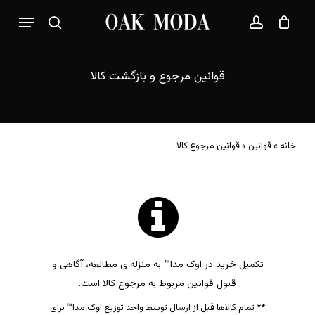
p
فهرست
o
بستن
حساب کاربری
سبد خرید
جستجو
n
t
قوانین
مرجوع
و
بازگشت
کالا
خانه
»
قوانین
»
قوانین مرجوع کالا
تکمیل خرید در
اوک مدا
™ به منزله ی مطالعه، آگاهی و
قبول قوانین مربوط به مرجوع کالا است.
** تمام کالاها قبل از ارسال توسط واحد توزیع
اوک مدا
™ برای