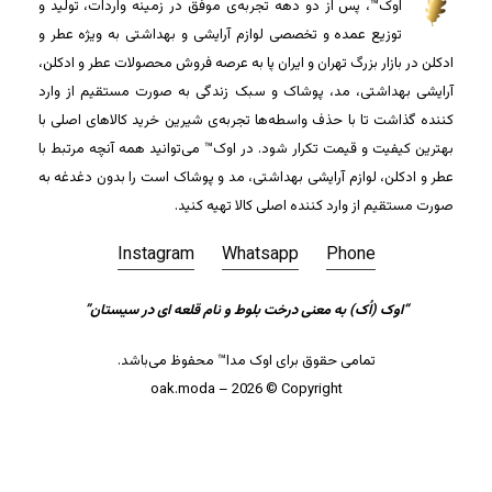
اوک™، پس از دو دهه تجربه‌ی موفق در زمینه واردات، تولید و
توزیع عمده و تخصصی لوازم آرایشی و بهداشتی به ویژه عطر و
ادکلن در بازار بزرگ تهران و ایران پا به عرصه فروش محصولات عطر و ادکلن،
آرایشی بهداشتی، مد، پوشاک و سبک زندگی به صورت مستقیم از وارد
کننده گذاشت تا با حذف واسطه‌ها تجربه‌ی شیرین خرید کالاهای اصلی با
بهترین کیفیت و قیمت تکرار شود. در اوک™ می‌توانید همه آنچه مرتبط با
عطر و ادکلن، لوازم آرایشی بهداشتی، مد و پوشاک است را بدون دغدغه به
صورت مستقیم از وارد کننده اصلی کالا تهیه کنید.
Instagram
Whatsapp
Phone
جمع جزء:
0
تومان
“اوک (اُک) به معنی درخت بلوط و نام قلعه ای در سیستان”
تمامی حقوق برای اوک مدا™ محفوظ می‌باشد.
مشاهده سبد خرید
تسویه حساب
oak.moda – 2026 © Copyright