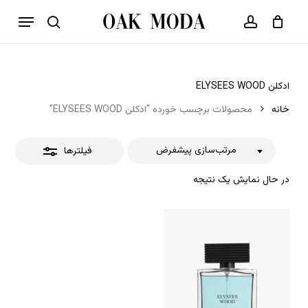
p
فهرست
o
بستن
حساب کاربری
سبد خرید
جستجو
بستن
n
فیلترها
t
ادکلن ELYSEES WOOD
خانه
محصولات برچسب خورده “ادکلن ELYSEES WOOD”
مرتب‌سازی پیشفرض
فیلترها
در حال نمایش یک نتیجه