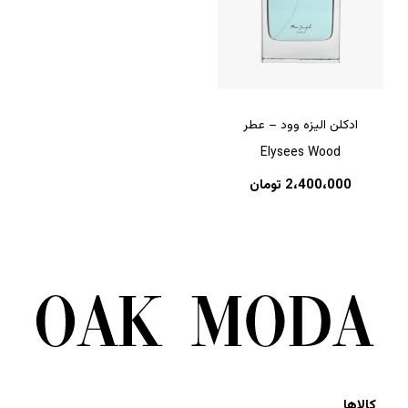
ادکلن الیزه وود – عطر
Elysees Wood
2،400،000
تومان
کالاها