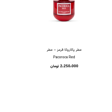
عطر پاکاروکا قرمز – عطر
Pacoroca Red
هیچ محصولی در سبد خرید نیست.
2،250،000
تومان
بازگشت به فروشگاه