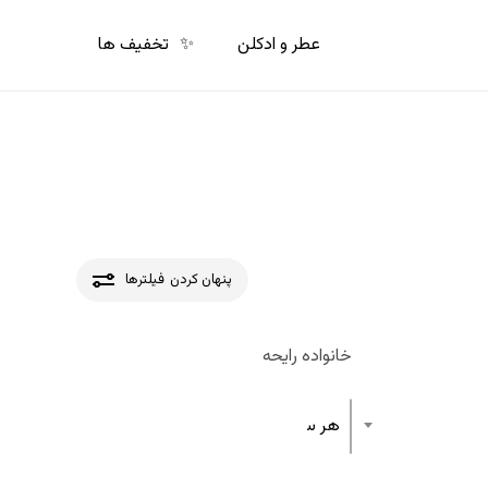
p
o
عطر و ادکلن
✨
تخفیف ها
n
t
پنهان کردن
فیلترها
خانواده رایحه
هر ساختار رایحه عطر