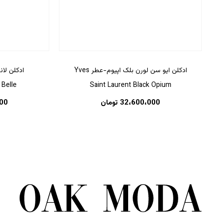
ادکلن ایو سن لورن بلک اپیوم-عطر Yves
ادکلن لان
 Belle
Saint Laurent Black Opium
32،600،000
تومان
00