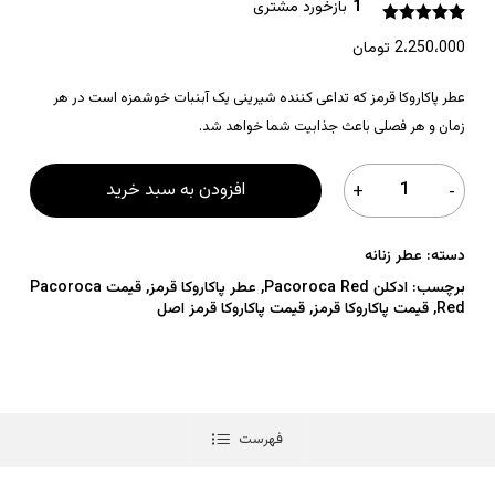
1
بازخورد مشتری
1
امتیازدهی
2،250،000
تومان
5.00
از 5 در
امتیازدهی
مشتری
عطر پاکاروکا قرمز که تداعی کننده شیرینی یک آبنبات خوشمزه است در هر
زمان و هر فصلی باعث جذابیت شما خواهد شد.
افزودن به سبد خرید
دسته:
عطر زنانه
برچسب:
ادکلن Pacoroca Red
,
عطر پاکاروکا قرمز
,
قیمت Pacoroca
Red
,
قیمت پاکاروکا قرمز
,
قیمت پاکاروکا قرمز اصل
فهرست