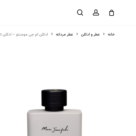
حساب
جستجو
سبد خرید
کاربری
Momento”
خانه
عطر و ادکلن
عطر مردانه
ادکلن ام جی مومنتو – ادکلن Mj Momento
*
نشانی ایمیل شما منتشر نخواهد شد.
بخش‌های موردنیاز علامت‌گذاری شده‌اند
*
امتیاز شما
*
دیدگاه شما
*
*
نام
ایمیل