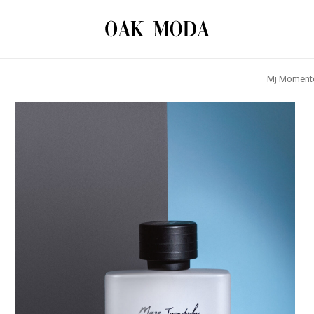
بستن
اولین کسی باشید که دیدگاهی می نویسد “ادکلن ام جی مومنتو – ادکلن Mj