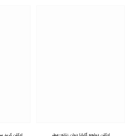
ادکلن دولچه گابانا دوان زنانه-عطر