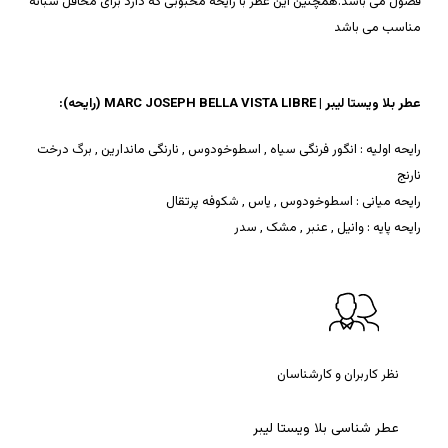
فصول می باشد.همچنین این عطر با رایحه محبوبی که دارد برای محافل شبانه
مناسب می باشد
عطر بلا ویستا لیبر | MARC JOSEPH BELLA VISTA LIBRE
(رایحه):
رایحه اولیه : انگور فرنگی سیاه , اسطوخودوس , نارنگی ماندارین , برگ درخت
نارنج
رایحه میانی : اسطوخودوس , یاس , شکوفه پرتقال
رایحه پایه : وانیل , عنبر , مشک , سدر
نظر کاربران و کارشناسان
عطر
شناسی
بلا
ویستا
لیبر