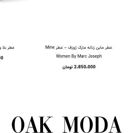
عطر ماین زنانه مارک ژوزف – عطر Mine
عطر بلا ویستا
Women By Marc Joseph
00
2،850،000
تومان