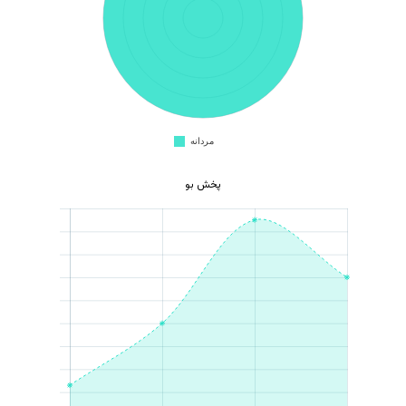
پخش بو