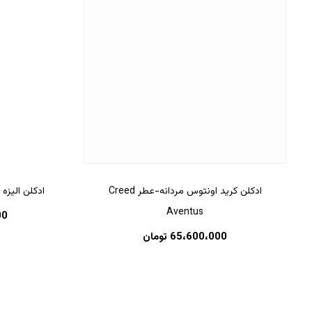
ادکلن کرید اونتوس مردانه-عطر Creed
ادکلن الیزه وود –
Aventus
00
65،600،000
تومان