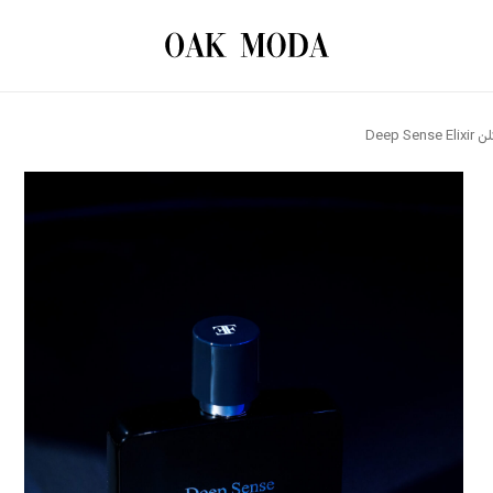
بستن
س الکسیر –
Deep