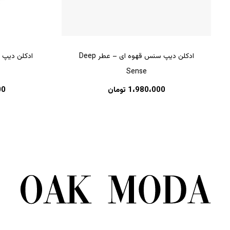
ادکلن دیپ سنس قهوه ای – عطر Deep
Sense
1،980،000
تومان
00