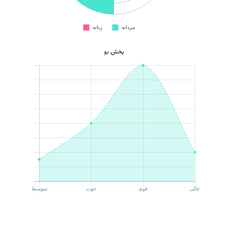
پخش بو