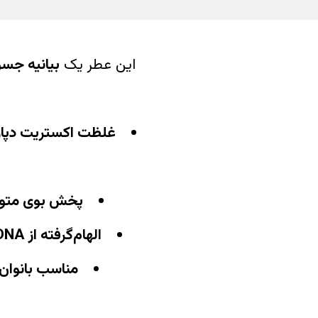
این عطر یک
بیانیه جسو
غلظت اکستریت دپارفوم (de Parfum
پخش بوی متوس
الهام‌گرفته از DNA چایپر ابریشمی تاکسیدو
مناسب بانوان 