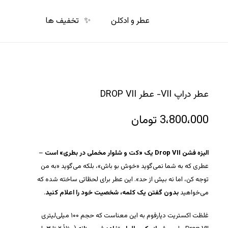
p
o
عطر و ادکلن
✨
تخفیف ها
n
t
عطر دراپ VII- عطر DROP VII
3،800،000
تومان
الیزه فشن Drop VII یک «کت و شلوار مخملی در بطری» است
–
عطری که به شما نمی‌گوید «خوش بو باش»، بلکه می‌گوید «به من
توجه کن، اما نه بیش از حد». این عطر برای لحظاتی ساخته شده که
می‌خواهید
بدون گفتن یک کلمه، شخصیت خود را اعلام کنید
.
غلظت اکستریت دپارفوم به این معناست که حجم ۱۰۰ میلی‌لیتری