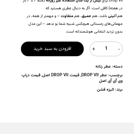
Drop VII برای
بیش از یک سال استفاده غیر روزانه
(مثلاً ۲ تا ۳ بار
در هفته) کافی است. اگر به دنبال عطری هستید که
هم
آئینی
باشد، هم
عمیق
، هم
متفاوت
– و مهمتر از همه، در
مهمانی‌های زمستانی هیچکس شبیه شما بو ندهد – این مدل
بدون تردید انتخابی هوشمندانه است.
افزودن به سبد خرید
دسته:
عطر زنانه
برچسب:
عطر DROP VII
,
قیمت DROP VII اصل
,
قیمت دراپ
وی آی آی اصل
برند:
الیزه فشن