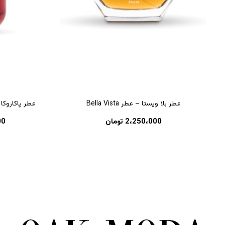
عطر بلا ویستا – عطر Bella Vista
عطر پاکاروکا قرمز 
2،250،000
تومان
00