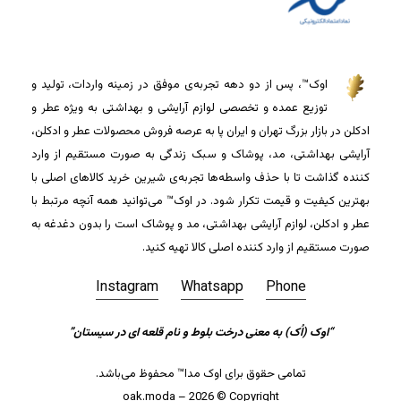
اوک™، پس از دو دهه تجربه‌ی موفق در زمینه واردات، تولید و
توزیع عمده و تخصصی لوازم آرایشی و بهداشتی به ویژه عطر و
ادکلن در بازار بزرگ تهران و ایران پا به عرصه فروش محصولات عطر و ادکلن،
آرایشی بهداشتی، مد، پوشاک و سبک زندگی به صورت مستقیم از وارد
کننده گذاشت تا با حذف واسطه‌ها تجربه‌ی شیرین خرید کالاهای اصلی با
بهترین کیفیت و قیمت تکرار شود. در اوک™ می‌توانید همه آنچه مرتبط با
عطر و ادکلن، لوازم آرایشی بهداشتی، مد و پوشاک است را بدون دغدغه به
صورت مستقیم از وارد کننده اصلی کالا تهیه کنید.
Instagram
Whatsapp
Phone
جمع جزء:
0
تومان
“اوک (اُک) به معنی درخت بلوط و نام قلعه ای در سیستان”
تمامی حقوق برای اوک مدا™ محفوظ می‌باشد.
مشاهده سبد خرید
تسویه حساب
oak.moda – 2026 © Copyright